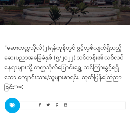
“ဆေးတက္ကသိုလ်(၂)ရန်ကုန်တွင် ဖွင့်လှစ်လျက်ရှိသည့်
ဆေးပညာအခြေခံနှစ် (၅/၂၀၂၂) သင်တန်း၏ လစ်လပ်
နေရာများသို့ တက္ကသိုလ်ပြောင်းရွှေ့ သင်ကြားခွင့်ရရှိ
သော ကျောင်းသား/သူများစာရင်း ထုတ်ပြန်ကြေညာ
ခြင်း”￼