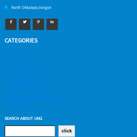
North Okkalapa,Yangon
CATEGORIES
2025 News
Event & Activities
International Publication
Language & Sciences
News & Announcement
Obstetrics and Gynaecology
Uncategorized
SEARCH ABOUT UM2
click