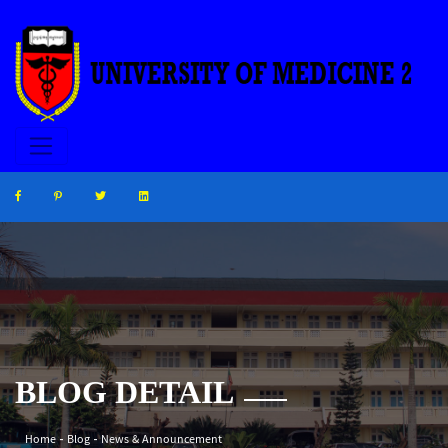
BLOG DETAIL
Home
Blog
News & Announcement
-
-