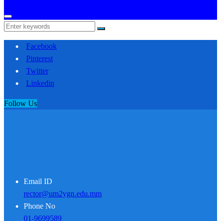
Facebook
Pinterest
Twitter
Linkedin
Follow Us
Email ID
rector@um2ygn.edu.mm
Phone No
01-9699589