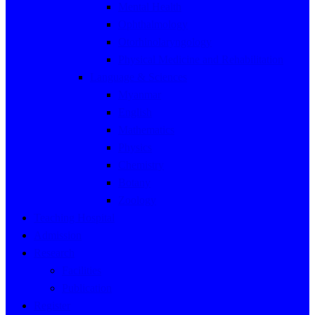
Mental Health
Ophthalmology
Otorhinolaryngology
Physical Medicine and Rehabilitation
Language & Sciences
Myanmar
English
Mathematics
Physics
Chemistry
Botany
Zoology
Teaching Hospital
Admission
Research
Facilities
Publication
Register