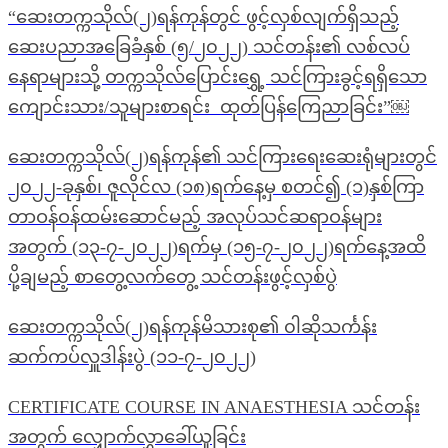
“ဆေးတက္ကသိုလ်(၂)ရန်ကုန်တွင် ဖွင့်လှစ်လျက်ရှိသည့်
ဆေးပညာအခြေခံနှစ် (၅/၂၀၂၂) သင်တန်း၏ လစ်လပ်
နေရာများသို့ တက္ကသိုလ်ပြောင်းရွှေ့ သင်ကြားခွင့်ရရှိသော
ကျောင်းသား/သူများစာရင်း ထုတ်ပြန်ကြေညာခြင်း”￼
ဆေးတက္ကသိုလ်(၂)ရန်ကုန်၏ သင်ကြားရေးဆေးရုံများတွင်
၂၀၂၂-ခုနှစ်၊ ဇူလိုင်လ (၁၈)ရက်နေ့မှ စတင်၍ (၁)နှစ်ကြာ
တာဝန်ဝန်ထမ်းဆောင်မည့် အလုပ်သင်ဆရာဝန်များ
အတွက် (၁၃-၇-၂၀၂၂)ရက်မှ (၁၅-၇-၂၀၂၂)ရက်နေ့အထိ
ပို့ချမည့် စာတွေ့လက်တွေ့ သင်တန်းဖွင့်လှစ်ပွဲ
ဆေးတက္ကသိုလ်(၂)ရန်ကုန်မိသားစု၏ ၀ါဆိုသင်္ကန်း
ဆက်ကပ်လှူဒါန်းပွဲ (၁၁-၇-၂၀၂၂)
CERTIFICATE COURSE IN ANAESTHESIA သင်တန်း
အတွက် လျှောက်လွှာခေါ်ယူခြင်း