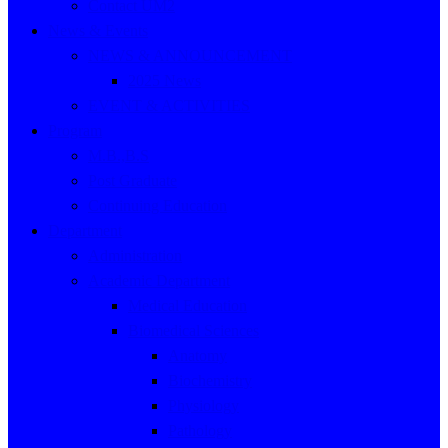
Contact UM2
News & Events
NEWS & ANNOUNCEMENT
2025 News
EVENT & ACTIVITIES
Program
M.B.,B.S
Post Graduate
Continuing Education
Department
Administration
Academic Department
Medical Education
Biomedical Sciences
Anatomy
Biochemistry
Physiology
Pathology