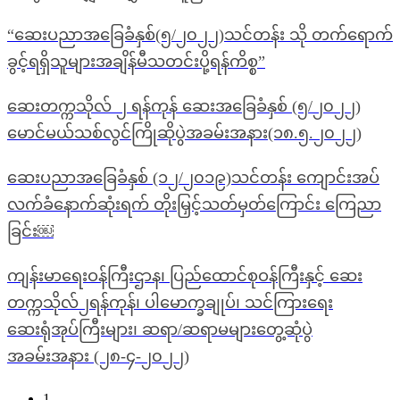
“ဆေးပညာအခြေခံနှစ်(၅/၂၀၂၂)သင်တန်း သို တက်ရောက်
ခွင့်ရရှိသူများအချိန်မီသတင်းပို့ရန်ကိစ္စ”
ဆေးတက္ကသိုလ် ၂ ရန်ကုန် ဆေးအခြေခံနှစ် (၅/၂၀၂၂)
မောင်မယ်သစ်လွင်ကြိုဆိုပွဲအခမ်းအနား(၁၈.၅.၂၀၂၂)
ဆေးပညာအခြေခံနှစ် (၁၂/၂၀၁၉)သင်တန်း ကျောင်းအပ်
လက်ခံနောက်ဆုံးရက် တိုးမြှင့်သတ်မှတ်ကြောင်း ကြေညာ
ခြင်း￼
ကျန်းမာရေးဝန်ကြီးဌာန၊ ပြည်ထောင်စုဝန်ကြီးနှင့် ဆေး
တက္ကသိုလ်၂ရန်ကုန်၊ ပါမောက္ခချုပ်၊ သင်ကြားရေး
ဆေးရုံအုပ်ကြီးများ၊ ဆရာ/ဆရာမများတွေ့ဆုံပွဲ
အခမ်းအနား (၂၈-၄-၂၀၂၂)
1