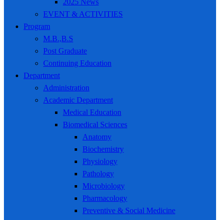
2025 News
EVENT & ACTIVITIES
Program
M.B.,B.S
Post Graduate
Continuing Education
Department
Administration
Academic Department
Medical Education
Biomedical Sciences
Anatomy
Biochemistry
Physiology
Pathology
Microbiology
Pharmacology
Preventive & Social Medicine