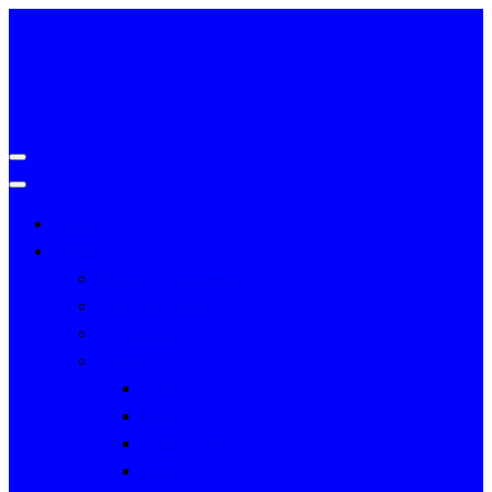
Home
Profile
History of University
Vision & Mission
Governance
Campus Life
Library
Hostel
Food Court
Sports