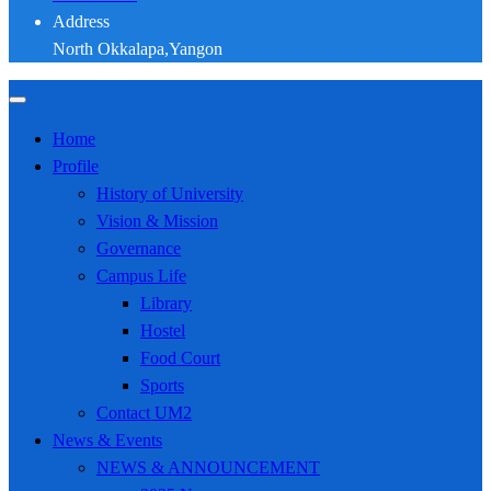
Address
North Okkalapa,Yangon
Home
Profile
History of University
Vision & Mission
Governance
Campus Life
Library
Hostel
Food Court
Sports
Contact UM2
News & Events
NEWS & ANNOUNCEMENT