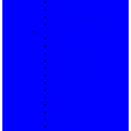
Microbiology
Pharmacology
Preventive & Social Medicine
Forensic Medicine
Clinical Sciences
Medicine
Surgery
Obstetrics and Gynaecology
Pediatrics
Emergency Medicine
Radiology
Anaesthesia
Orthopaedics
Cardiology
Dermatology
Endocrinology
Neurology
Urology