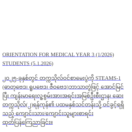
ORIENTATION FOR MEDICAL YEAR 3 (1/2026)
STUDENTS (5.1.2026)
၂၀၂၅-ခုနှစ်တွင် တက္ကသိုလ်ဝင်စာမေးပွဲကို STEAMS-1
(ဓာတုဗေဒ၊ ရူပဗေဒ၊ ဇီဝဗေဒ)ဘာသာတွဲဖြင့် အောင်မြင်
ပြီး ကျန်းမာရေးလူ့စွမ်းအားအရင်းအမြစ်ဦးစီးဌာန၊ ဆေး
တက္ကသိုလ်(၂)ရန်ကုန်၏ ပထမနှစ်သင်တန်းသို့ ဝင်ခွင့်ရရှိ
သည့် ကျောင်းသား/ကျောင်းသူများစာရင်း
ထုတ်ပြန်ကြေညာခြင်း။