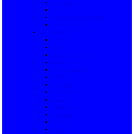
Microbiology
Pharmacology
Preventive & Social Medicine
Forensic Medicine
Clinical Sciences
Medicine
Surgery
Obstetrics and Gynaecology
Pediatrics
Emergency Medicine
Radiology
Anaesthesia
Orthopaedics
Cardiology
Dermatology
Endocrinology
Neurology
Urology