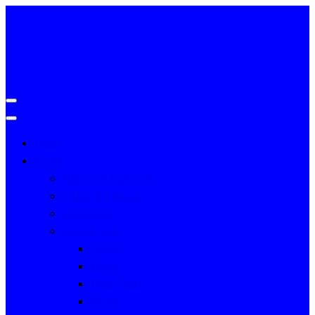
Home
Profile
History of University
Vision & Mission
Governance
Campus Life
Library
Hostel
Food Court
Sports