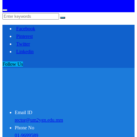
Facebook
Pinterest
Twitter
Linkedin
Follow Us
Email ID
rector@um2ygn.edu.mm
Phone No
01-9699589