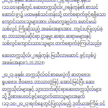
(၁၁:၀၀)နာရီတွင် ဆေးတက္ကသိုလ်(၂)ရန်ကုန်၏ စာသင်
ဆောင်(၉)၌ ပထမနှစ်သင်တန်းသို့ တက်ရောက်ခွင့်ရရှိသော
ကျောင်းသား/သူများအား ပါမောက္ခချုပ်က မောင်မယ်
သစ်လွင် ကြိုဆိုသည့် အခမ်းအနားအား ကျင်းပပြုလုပ်ခဲ့
ရာ ဘာသာရပ်ဆိုင်ရာ ဌာနမှူး ဆရာ၊ ဆရာမများနှင့်
သစ်လွင်ကျောင်းသား/သူများ တက်ရောက်ခဲ့ကြပါသည်။
ဆေးတက္ကသိုလ်(၂)ရန်ကုန်၊ မြသီလာဆောင် ဖွင့်လှစ်ပွဲ
အခမ်းအနား(5.10.2024)
၂၀၂၃-ခုနှစ်၊ တက္ကသိုလ်ဝင်စာမေးပွဲကို ဓာတုဗေဒ၊
ရူပဗေဒ၊ ဇီဝဗေဒ ဘာသာတွဲဖြင့် အောင်မြင်ပြီး ဆေး
တက္ကသိုလ်များနှင့် သွားဘက်ဆိုင်ရာဆေးတက္ကသိုလ်များ
သို့ ဦးစားပေးဝင်ခွင့်လျှောက်ထားသူများအနက်
(၁၃-၁၀-၂၀၂၃)ရက်နေ့တွင်ပြုလုပ်မည့် ဒုတိယအကြိမ် ဝင်