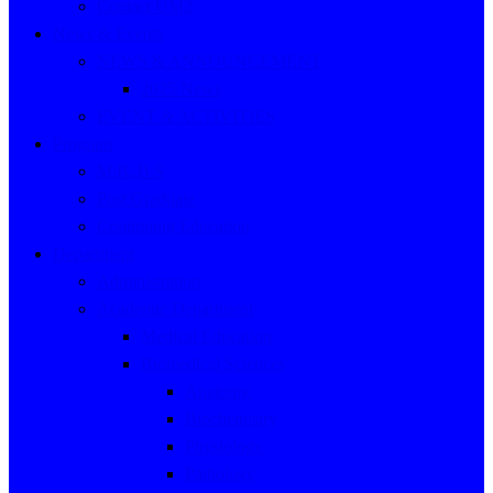
Contact UM2
News & Events
NEWS & ANNOUNCEMENT
2025 News
EVENT & ACTIVITIES
Program
M.B.,B.S
Post Graduate
Continuing Education
Department
Administration
Academic Department
Medical Education
Biomedical Sciences
Anatomy
Biochemistry
Physiology
Pathology