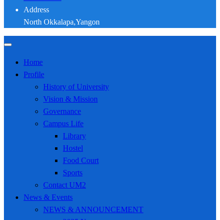
Address
North Okkalapa,Yangon
Home
Profile
History of University
Vision & Mission
Governance
Campus Life
Library
Hostel
Food Court
Sports
Contact UM2
News & Events
NEWS & ANNOUNCEMENT