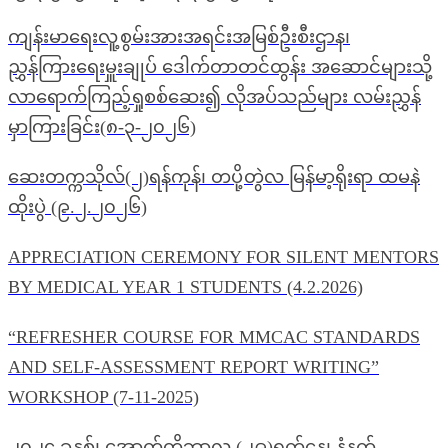
ကျန်းမာရေးလူ့စွမ်းအားအရင်းအမြစ်ဦးစီးဌာန၊
ညွှန်ကြားရေးမှူးချုပ် ဒေါက်တာတင်ထွန်း အဆောင်များသို့
လာရောက်ကြည့်ရှုစစ်ဆေး၍ လိုအပ်သည်များ လမ်းညွှန်
မှာကြားခြင်း(၈-၃-၂၀၂၆)
ဆေးတက္ကသိုလ်(၂)ရန်ကုန်၊ တပို့တွဲလ မြန်မာ့ရိုးရာ ထမနဲ
ထိုးပွဲ (၉.၂.၂၀၂၆)
APPRECIATION CEREMONY FOR SILENT MENTORS
BY MEDICAL YEAR 1 STUDENTS (4.2.2026)
“REFRESHER COURSE FOR MMCAC STANDARDS
AND SELF-ASSESSMENT REPORT WRITING”
WORKSHOP (7-11-2025)
၂၀၂၄ ခုနှစ်၊ အောက်တိုဘာလ (၂၉)ရက်နေ့၊ နံနက်