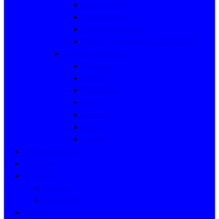
Mental Health
Ophthalmology
Otorhinolaryngology
Physical Medicine and Rehabilitation
Language & Sciences
Myanmar
English
Mathematics
Physics
Chemistry
Botany
Zoology
Teaching Hospital
Admission
Research
Facilities
Publication
Register