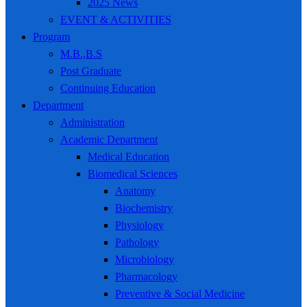
2025 News
EVENT & ACTIVITIES
Program
M.B.,B.S
Post Graduate
Continuing Education
Department
Administration
Academic Department
Medical Education
Biomedical Sciences
Anatomy
Biochemistry
Physiology
Pathology
Microbiology
Pharmacology
Preventive & Social Medicine