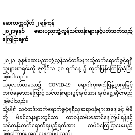
ဆေးတက္ကသိုလ် ၂ ရန်ကုန်
၂၀၂၁ခုနှစ် ဆေးပညာဘွဲ့လွန်သင်တန်းများနှင့်ပတ်သက်သည့်
ကြေငြာချက်
၂၀၂၁ ခုနှစ်ဆေးပညာဘွဲ့လွန်သင်တန်းများသို့တက်ရောက်ခွင့်ရရှိ
သူများစာရင်းကို ဇူလိုင်လ ၃၀ ရက်နေ့ ၌ ထုတ်ပြန်ကြေငြာခဲ့ပြီး
ဖြစ်ပါသည်။
ယခုလတ်တလော၌ COVID-19 ရောဂါကူးစက်ပြန့်ပွားမှုမြင့်
တက်နေသောကြောင့် သင်တန်းများဖွင့်ရက်အား ရက်ရွှေ့ဆိုင်းမည်
ဖြစ်ပါသည်။
သို့ပါ၍ သင်တန်းတက်ရောက်ခွင့်ရရှိသူဆရာဝန်များအနေဖြင့် မိမိ
တို့ မိခင်ဌာနများ‌တွင်သာ တာဝန်ထမ်းဆောင်နေကြပါရန်နှင့်
သင်တန်းတက်ရောက်ရမည့်ရက်အား ထပ်မံကြေငြာပေးမည်
ဖြစ်ကြောင်း အသိပေးအပ်ပါသည်။