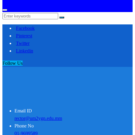
Facebook
Pinterest
Twitter
Linkedin
Follow Us
Email ID
rector@um2ygn.edu.mm
Phone No
01-9699589