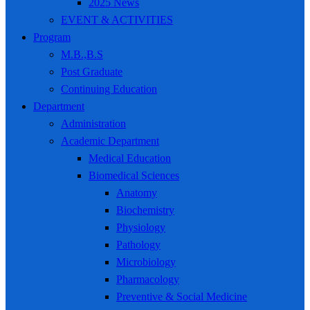
2025 News
EVENT & ACTIVITIES
Program
M.B.,B.S
Post Graduate
Continuing Education
Department
Administration
Academic Department
Medical Education
Biomedical Sciences
Anatomy
Biochemistry
Physiology
Pathology
Microbiology
Pharmacology
Preventive & Social Medicine