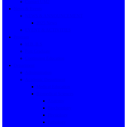
Contact UM2
News & Events
NEWS & ANNOUNCEMENT
2025 News
EVENT & ACTIVITIES
Program
M.B.,B.S
Post Graduate
Continuing Education
Department
Administration
Academic Department
Medical Education
Biomedical Sciences
Anatomy
Biochemistry
Physiology
Pathology