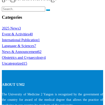
Categories
2025 News
3
Event & Activities
40
International Publication
1
Language & Sciences
7
News & Announcement
62
Obstetrics and Gynaecology
4
Uncategorized
15
ABOUT UM2
The University of Medicine 2 Yangon is recognized by the government of
the country for award of the medical degree that allows the practice of