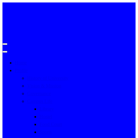
Home
Profile
History of University
Vision & Mission
Governance
Campus Life
Library
Hostel
Food Court
Sports