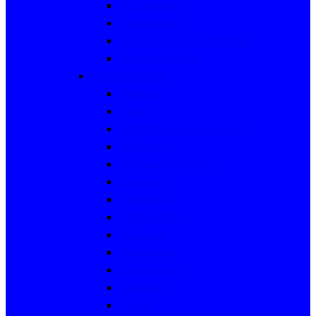
Microbiology
Pharmacology
Preventive & Social Medicine
Forensic Medicine
Clinical Sciences
Medicine
Surgery
Obstetrics and Gynaecology
Pediatrics
Emergency Medicine
Radiology
Anaesthesia
Orthopaedics
Cardiology
Dermatology
Endocrinology
Neurology
Urology