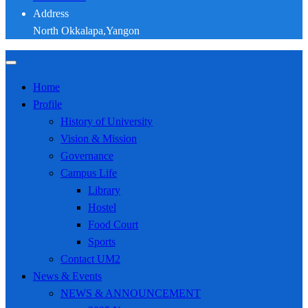
Address
North Okkalapa,Yangon
Home
Profile
History of University
Vision & Mission
Governance
Campus Life
Library
Hostel
Food Court
Sports
Contact UM2
News & Events
NEWS & ANNOUNCEMENT