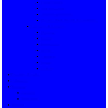
Mental Health
Ophthalmology
Otorhinolaryngology
Physical Medicine and Rehabilitation
Language & Sciences
Myanmar
English
Mathematics
Physics
Chemistry
Botany
Zoology
Teaching Hospital
Admission
Research
Facilities
Publication
Register