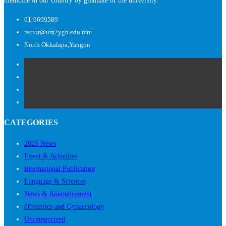
medicine in our country by graduate of the university.
01-9699589
rector@um2ygn.edu.mm
North Okkalapa,Yangon
CATEGORIES
2025 News
Event & Activities
International Publication
Language & Sciences
News & Announcement
Obstetrics and Gynaecology
Uncategorized